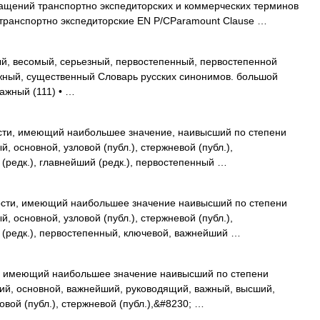
ращений транспортно экспедиторских и коммерческих терминов
 транспортно экспедиторские EN Р/СParamount Clause …
, весомый, серьезный, первостепенный, первостепенной
ажный, существенный Словарь русских синонимов. большой
важный (111) • …
сти, имеющий наибольшее значение, наивысший по степени
й, основной, узловой (публ.), стержневой (публ.),
 (редк.), главнейший (редк.), первостепенный …
сти, имеющий наибольшее значение наивысший по степени
й, основной, узловой (публ.), стержневой (публ.),
й (редк.), первостепенный, ключевой, важнейший …
, имеющий наибольшее значение наивысший по степени
щий, основной, важнейший, руководящий, важный, высший,
овой (публ.), стержневой (публ.),&#8230; …