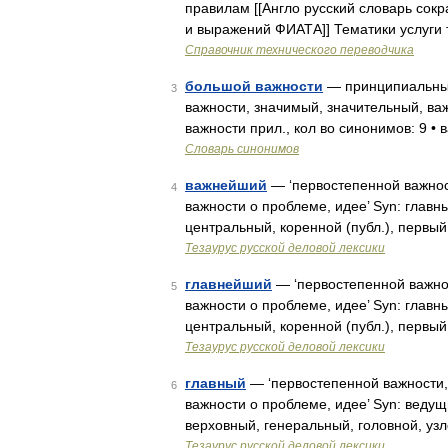
правилам [[Англо русский словарь сок
и выражений ФИАТА]] Тематики услуги
Справочник технического переводчика
большой важности
— принципиальный
3
важности, значимый, значительный, в
важности прил., кол во синонимов: 9 • 
Словарь синонимов
важнейший
— ‘первостепенной важно
4
важности о проблеме, идее’ Syn: главны
центральный, коренной (публ.), первый
Тезаурус русской деловой лексики
главнейший
— ‘первостепенной важно
5
важности о проблеме, идее’ Syn: главны
центральный, коренной (публ.), первы
Тезаурус русской деловой лексики
главный
— ‘первостепенной важности
6
важности о проблеме, идее’ Syn: веду
верховный, генеральный, головной, узл
Тезаурус русской деловой лексики