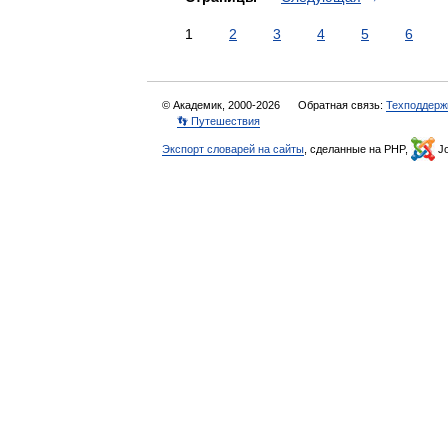
1
2
3
4
5
6
© Академик, 2000-2026
Обратная связь:
Техподдерж
👣 Путешествия
Экспорт словарей на сайты
, сделанные на PHP,
Jo