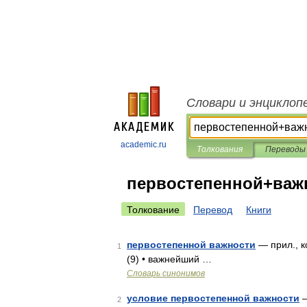
Словари и энциклоп
academic.ru
Толкования
Переводы
первостепенной+важ
Толкование
Перевод
Книги
первостепенной важности
— прил., к
1
(9) • важнейший …
Словарь синонимов
условие первостепенной важности
—
2