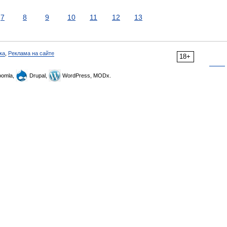
7
8
9
10
11
12
13
ка
,
Реклама на сайте
18+
omla,
Drupal,
WordPress, MODx.