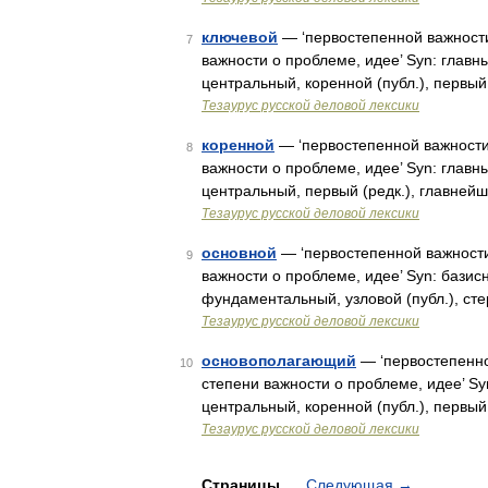
ключевой
— ‘первостепенной важност
7
важности о проблеме, идее’ Syn: главны
центральный, коренной (публ.), первый
Тезаурус русской деловой лексики
коренной
— ‘первостепенной важност
8
важности о проблеме, идее’ Syn: главны
центральный, первый (редк.), главней
Тезаурус русской деловой лексики
основной
— ‘первостепенной важност
9
важности о проблеме, идее’ Syn: бази
фундаментальный, узловой (публ.), стер
Тезаурус русской деловой лексики
основополагающий
— ‘первостепенн
10
степени важности о проблеме, идее’ Syn
центральный, коренной (публ.), первый
Тезаурус русской деловой лексики
Страницы
Следующая
→