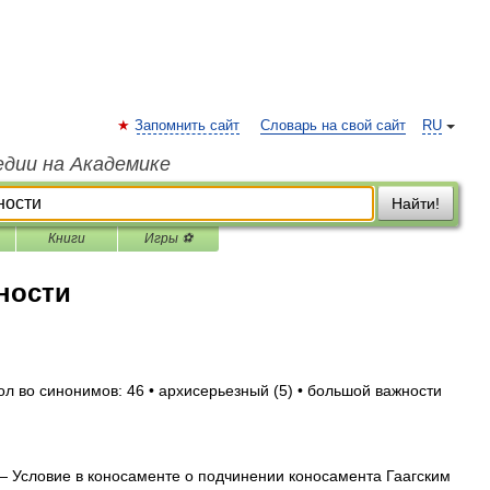
Запомнить сайт
Словарь на свой сайт
RU
едии на Академике
Найти!
Книги
Игры ⚽
ности
ол во синонимов: 46 • архисерьезный (5) • большой важности
 Условие в коносаменте о подчинении коносамента Гаагским